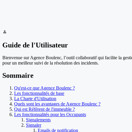
person
Guide de l'Utilisateur
Bienvenue sur Agence Boulenc, l’outil collaboratif qui facilite la ge
pour un meilleur suivi de la résolution des incidents.
Sommaire
Qu'est-ce que Agence Boulenc ?
Les fonctionnalités de base
La Charte d'Utilisation
Quels sont les avantages de Agence Boulenc ?
Qui est Référent de l'immeuble ?
Les fonctionnalités pour les Occupants
Signalements
Signaler
Emails de notification