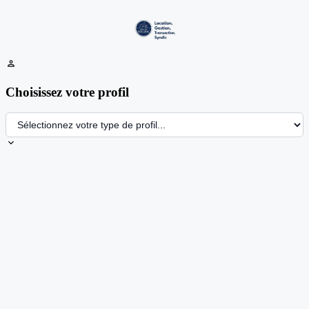
person
Choisissez votre profil
expand_more